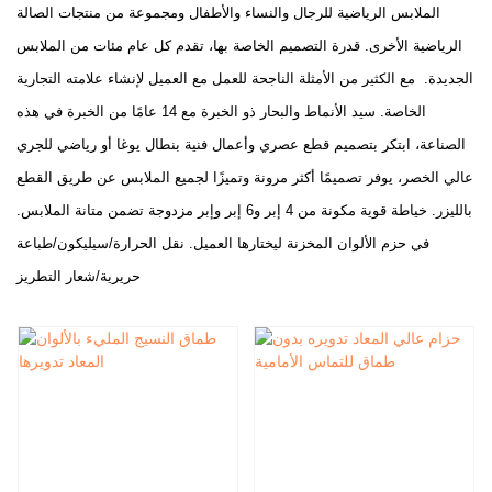
الملابس الرياضية للرجال والنساء والأطفال ومجموعة من منتجات الصالة
الرياضية الأخرى. قدرة التصميم الخاصة بها، تقدم كل عام مئات من الملابس
الجديدة. مع الكثير من الأمثلة الناجحة للعمل مع العميل لإنشاء علامته التجارية
الخاصة. سيد الأنماط والبحار ذو الخبرة مع 14 عامًا من الخبرة في هذه
الصناعة، ابتكر بتصميم قطع عصري وأعمال فنية بنطال يوغا أو رياضي للجري
عالي الخصر، يوفر تصميمًا أكثر مرونة وتميزًا لجميع الملابس عن طريق القطع
بالليزر. خياطة قوية مكونة من 4 إبر و6 إبر وإبر مزدوجة تضمن متانة الملابس.
في حزم الألوان المخزنة ليختارها العميل. نقل الحرارة/سيليكون/طباعة
حريرية/شعار التطريز