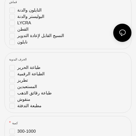
قماش
النايلون والدنة
البوليستر والدنة
LYCRA
القطن
النسيج القابل لإعادة التدوير
نايلون
الحرف اليدوية
طباعة الحرير
الطباعة الرقمية
تطريز
المستعبدين
طباعة رقائق الذهب
منقوش
مطبعة التدفئة
كمية
300-1000