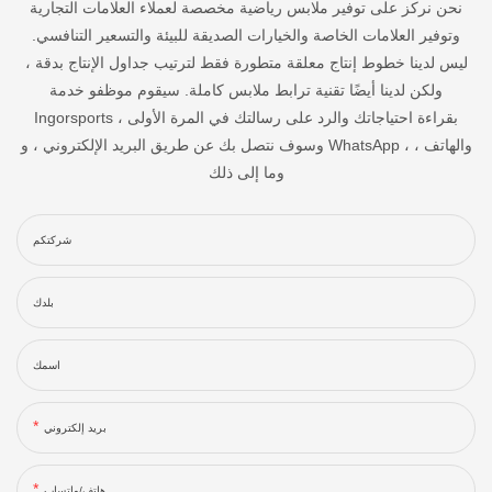
نحن نركز على توفير ملابس رياضية مخصصة لعملاء العلامات التجارية
وتوفير العلامات الخاصة والخيارات الصديقة للبيئة والتسعير التنافسي.
ليس لدينا خطوط إنتاج معلقة متطورة فقط لترتيب جداول الإنتاج بدقة ،
ولكن لدينا أيضًا تقنية ترابط ملابس كاملة. سيقوم موظفو خدمة
Ingorsports بقراءة احتياجاتك والرد على رسالتك في المرة الأولى ،
وسوف نتصل بك عن طريق البريد الإلكتروني ، و WhatsApp ، والهاتف ،
وما إلى ذلك
شركتكم
بلدك
اسمك
بريد إلكتروني
هاتف/واتساب