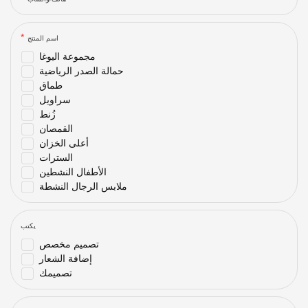
اسم المنتج
مجموعة اليوغا
حمالة الصدر الرياضية
طماق
سراويل
زُنط
القمصان
أعلى الخزان
السترات
الأطفال النشطين
ملابس الرجال النشطة
يكتب
تصميم مخصص
إضافة الشعار
تصميمك