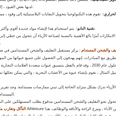
لديها بعض القيود ، إلا أنها تظل أداة قيمة لإعادة تدوير ملابس القطن النقي أو الصوف.
الحراري:
تقوم هذه التكنولوجيا بتحويل النفايات البلاستيكية إلى وقود ، مم
يتم استخدام هذا لإنشاء مواد جديدة أقوى وأكثر متانة من المواد التقليدية ، مما يجعلها أكثر ملاءمة لإعادة التدوير.
تقنية النانو:
الابتكارات أمرًا بالغ الأهمية بالنسبة لصناعة الأزياء أن تتحول من خطي إل
المواد والمنتجات لأطول فترة ممكنة ، ويتم تجديد
تغليف والشحن المستدام
: يركز مستقبل التغليف والشحن المستدامين في صناعة
لطريق مع المبادرات. إنهم يهدفون إلى الحصول على جميع عبواتها من الموا
مستدام بحلول عام 2030 ، وقد قام بالفعل بتنسيق عبوات متعددة العلام
المستدام ، في حين أن 34 ٪ بدأوا الانتقال من التغليف التقليدي إلى التحسن.
5. Athleisure التآكل وتق
 مدفوع بالابتكارات التكنولوجية في الأقمشة ، والقبول المتزايد للارتداء 