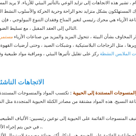
 ، تشير هذه الاتجاهات إلى تزايد الوعي بالتأثير البيئي للأزياء. لا يريد
رك المستهلكون بشكل متزايد نحو الراحة وحرية الحركة والأسلوب النشط ال
عة الأزياء هي محرك رئيسي لتغير المناخ وفقدان التنوع البيولوجي ، فإن ا
التالي إلى العقد المقبل ، مع تسليط الضوء على إمكانات الصناعة للتغيير الإيجابي من خلال الأزياء المستدامة.
 المخاوف بشأن البيئة ، تتحول المزيد والمزيد من صناعات الأزياء
مستمر
يرها ، مثل الزجاجات البلاستيكية ، وشبكات الصيد ، وحتى أرضيات القهوة
ت الملابس النشطة
ركز على تقليل تأثيرها البيئي ، ومراقبة مواد طبيعية 
الاتجاهات الناشئ
والمنسوجات المستندة إلى الحيوية
:
تكتسب المواد والمنسوجات المستندة إلى
عة النسيج. هذه المواد مشتقة من مصادر الكتلة الحيوية المتجددة مثل الن
ف المنسوجات القائمة على الحيوية إلى نوعين رئيسيين: الألياف الطبيعية 
، في حين يتم إجراء الألياف الحيوية من خلال العمليات الكيميائية من مصادر الكتلة الحيوية.
لاصطناعية القائمة على الحيوي هي ابتكار أكثر حداثة مصممة لاستبدال الأل