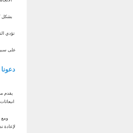
تؤدي الت
على سبيل
دعونا 
يقدم م
انبعاثات
ومع ذ
لإعادة تد