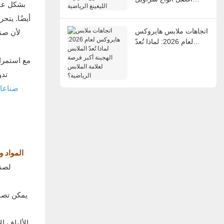
بشكل عام
الليغينغ الرياضية
أيضًا. يتح
اتجاهات ملابس هايروكس
لأن صنا
لعام 2026: لماذا تُعدّ
الملابس الهجينة أكبر
مع استمرار
فرصة لعلامة الملابس
الرياضية؟
تدو
صناعا
المواد 
لصنا
يمكن تصني
الألياف ا