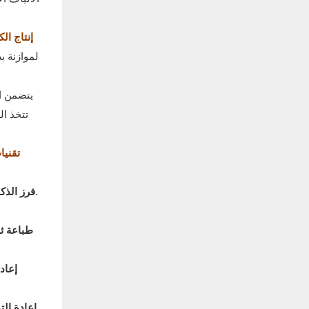
2. إنتاج 
لموازنة ب
يتضمن ال
تتخذ ال
3. تقن
يتم استخدام الذكاء الاصطناعي لفرز المنسوجات حسب نوع الألياف واللون ، وتبسيط عملية إعادة التدوير وتحسين الكفاءة.
فرز الذك
طباعة ثلا
إعادة
إعادة الت