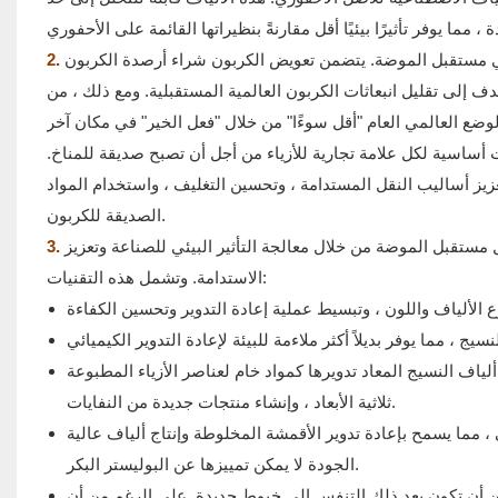
 في مستقبل الموضة. يتضمن تعويض الكربون شراء أرصدة الكربون
هدف إلى تقليل انبعاثات الكربون العالمية المستقبلية. ومع ذلك ، من
ت أساسية لكل علامة تجارية للأزياء من أجل أن تصبح صديقة للمناخ.
عزيز أساليب النقل المستدامة ، وتحسين التغليف ، واستخدام المواد
الصديقة للكربون.
 مستقبل الموضة من خلال معالجة التأثير البيئي للصناعة وتعزيز
الاستدامة. وتشمل هذه التقنيات:
ف النسيج المعاد تدويرها كمواد خام لعناصر الأزياء المطبوعة
ثلاثية الأبعاد ، وإنشاء منتجات جديدة من النفايات.
 مما يسمح بإعادة تدوير الأقمشة المخلوطة وإنتاج ألياف عالية
الجودة لا يمكن تمييزها عن البوليستر البكر.
 أن تكون بعد ذلك التنفس إلى خيوط جديدة. على الرغم من أن