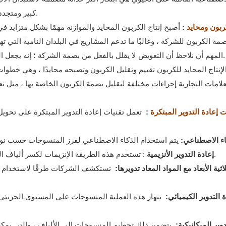
كبير ومتجددة ، مما يوفر تأثيرًا بيئيًا أقل مقارنةً بنظيراتها القائمة على الأحفوري.
الكربون ومحايد
:
أصبح إنتاج الكربون المحايد والموازنة مهمًا بشكل متزايد
صمة الكربون للشركة ، وغالبًا ما تدعم المشاريع في البلدان النامية التي ت
المهم أن نلاحظ أن التعويض لا يقلل بالفعل من بصمة الشركة ؛ إنه يجعل الوضع العالمي العام "أقل سوءًا" من خلال "فعل الخير" في مكان آخر.
إنتاج المحايد للكربون تقييم وتقليل الكربون وتصبحه محايدًا ، وهي خطوا
علامات التجارية إجراءات مختلفة لتقليل بصمة الكربون الخاصة بها ، مثل ت
يات إعادة التدوير المبتكرة
:
تعمل تقنيات إعادة التدوير المبتكرة على تحويل
اء الاصطناعي:
: تستخدم هذه الطريقة الإنزيمات لكسر ألياف النسيج ، مما يوفر بديلاً أكثر ملاءمة للبيئة لإعادة التدوير الكيميائي.
إعادة التدوير الأنزيمية
ثية الأبعاد مع المواد المعاد تدويرها:
تستكشف الشركات طرقًا لاستخدام أليا
 التدوير الكيميائي:
تنهار هذه العملية المنسوجات على المستوى الجزيئي ،
دوير الميكانيكية:
يتضمن ذلك تحطيم المنسوجات إلى الألياف ، والتي يمكن