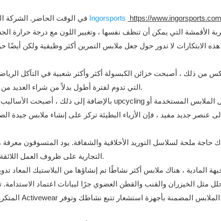
https://www.ingorsports.com
Ingorsports
هناك بعض الابتكار الجميل الذي يحدث في Activewear في الوقت الحاضر. الشركة المصنعة مثل
هذه الابتكارات لا تدور حول جعل ملابس التمرين أكثر وظيفية ولكن أيضًا ح
س من ذلك ، أصبحت خزائن الكبسولة أكثر وأكثر شعبية في التآكل الرياضي
التي تدوم لفترة أطول بدلاً من شراء العديد من العناصر المختلفة. إنه يعزز التسوق الأكثر تفكيرًا ويقلل من النفايات.
بالإضافة إلى ذلك ، أصبحت الأساليب الصديقة للبيئة 
لى عنصر جديد مفيد ، فإن الأزياء البطيئة تركز على إنشاء ملابس جيدة ال
ك حاجة ملحة لسلاسل التوريد الأخلاقية والشفافة. يود المتسوقون معرفة م
التجارية على ظروف العمل اللائقة ، وبيئات مكان العمل الآمنة ، وشفافية أكبر بقدر ما يذهب مصادرها.
هة المادية ، هناك ملابس أكثر نشاطًا تم إنشاؤها من البلاستيك المعاد تد
لل مثل الخيزران والقنب والقطن العضوي جرًا لبيانات اعتماد الاستدامة. ت
المتكرر وتعزي