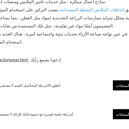
نماذج أعمال مبتكرة ، مثل خدمات تأجير الملابس ومنصات إعادة البيع ، والتي يمكن أن تمدد دورة حياة الملابس وتقليل النفايات.
لق
اتجاهات الملابس النشطة المستدامة
ينصب التركيز على استخدام المواد
ية بشكل متزايد ممارسات الزراعة التجديدية لمواد مثل القطن ، مما يسا
المصممون أيضًا مواد غير تقليدية ، مثل تلك المستمدة من نفايات الطعام والطحالب والفطر ، لإنشاء أقمشة قابلة للتحلل والمتجددة.
 في حين تواجه صناعة الأزياء تحديات بيئية واجتماعية كبيرة ، هناك العديد
استخدام المواد الصديقة للبيئة ، ونماذج الأعمال المبتكرة ، والتقدم التكنولوجي.
دعونا نسمع رأيك!
actionwear.html
لمنتجات
Ingorsports مصنعي الملابس الرياضية مخصص النساء مضلع المستدامة المعاد تدويرها X الظهر الأشرطة المحاصيل القمم
لمنتجات
Ingorsports Activewear مصنعي الملابس مخصص للنساء نسيج مستدام معاد تدويره X أشرطة خلفية قصيرة مع حشوة قابلة للإزالة