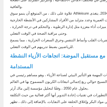
والعافية.
علاوة على ذلك ، من المتوقع أن ينمو سوق Athleisure بشكل كبير ، حيث يصل حجم السوق العالمي إلى 941.65 مليار دولار بحلول عام 2034. يتغذى
ميزات أداء معززة مثل إدارة الرطوبة ، والتحكم في درجة الحرارة ،
وحتى مراقبة الصحة في الوقت الفعلي.
ضربات القلب وأنماط التنفس وحرق السعرات الحرارية ، مما يسمح
للرياضيين بضبط تدريبهم في الوقت الفعلي.
مع مستقبل الموضة: اتجاهات الأزياء النشطة
المستدامة
ات المهمة هو التأثير البيئي لصناعة الأزياء ، وهو مساهم رئيسي في
 النسيج حوالي ربع إجمالي انبعاثات الكربون المسموح بها في العالم
بحلول عام 2050 ، وفقًا لتحليل مؤسسة إلين ماك آرثر.
تطورات في تقنيات إعادة التدوير أنها أكثر فعالية من حيث التكلفة
 مواد البكر وإغلاق الحلقة على النفايات. بالإضافة إلى ذلك ، تظهر