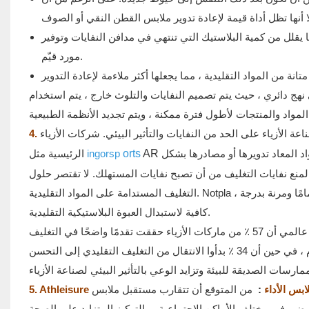
ا يقلل من كمية البلاستيك التي تنتهي في مدافن النفايات وتوفير
مورد قيّم.
ى نهج دائري ، حيث يتم تصميم النفايات والتلوث خارج ، يتم استخدام
 الأنظمة الطبيعية.
 الأزياء على الحد من النفايات والتأثير البيئي. شركات الأزياء
د المعاد تدويرها أو مصادرها بشكل
AR
orts
ingorsp
الرئيسية مثل
ات التجارية لمنع نفايات التغليف من أن تصبح نفايات المستهلك. لا تقتصر حلول
التغليف المستدامة على المواد التقليدية. Notpla ، على سبيل المثال ، تقوم بإنشاء عبوة من الأعشاب البحرية ، والتي يمكن تحللها تمامًا ومرنة بدرجة
كافية لاستبدال العبوة البلاستيكية التقليدية.
إن صناعة الأزياء تدرك بشكل متزايد الحاجة إلى تبني ممارسات مستدامة. وجد تقرير عالمي أن 57 ٪ من ماركات الأزياء حققت تقدمًا واضحًا في التغليف
ارب ملابس الأداء
:
من المتوقع أن تتقارب مستقبل ملابس Athleisure وملابس الأداء ، ومزج الراحة والأناقة والوظائف. هذا
العرضي في مختلف الأماكن الاجتماعية ، والتركيز المتزايد على الصحة