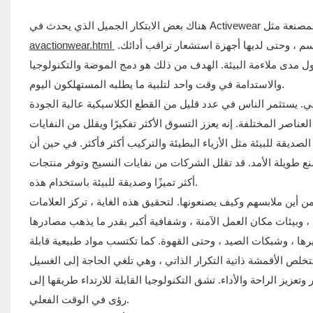
تقوم بتجربة الأقمشة التي يمكن أن تنظف نفسها ، وتغيير اللون مع درجة حرارة الجسم ، وحتى لديها أجهزة استشعار تراقب أدائك.
avactionwear.html
ول مدى ملاءمة البيئة. الهدف من ذلك هو دمج الموضة والتكنولوجيا
والاستدامة في وقت واحد لتلبية ما يطلبه المستهلكون اليوم.
. يستثمر الناس في عدد قليل من القطع الكلاسيكية عالية الجودة
مثل الأزياء البطيئة والتركيب أكثر فأكثر. في حين أن upcycling يحول الملابس المستخدمة أو
صنع طويلة الأمد. قد تقلل الشركات من نفايات النسيج وتوفر منتجات
أكثر تميزًا وصديقة للبيئة باستخدام هذه.
ن أين ملابسهم وكيف يصنعونها. لتحقيق هذه الغاية ، تركز العلامات
ويرها ، وشبكات الصيد ، وحتى القهوة. كما تكتسب مواد طبيعية قابلة
تخلص الأقمشة ذاتية التكرار الذاتي ، وهي تلغي الحاجة إلى الغسيل
ز الراحة والأداء. تشق التكنولوجيا القابلة للارتداء طريقها إلى Activewear أيضًا ، مع الملابس المضمنة بأجهزة استشعار تتبع نشاطك وتوفر
رؤى في الوقت الفعلي.