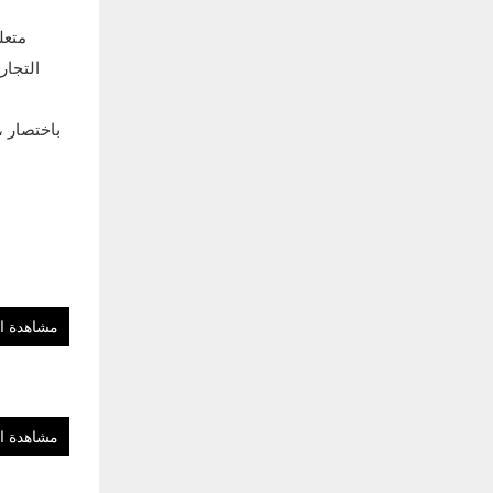
متع
التجار
باختصار ،
مشاهدة ا
مشاهدة ا