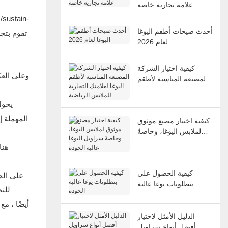
علامة تجارية خاصة
/sustain-
أحدث صيحات أطقم اليوغا
لعام 2026
كيفية اختيار الشركة
وعلى العك
المصنعة المناسبة لأطقم
اليوغا لعلامتك التجارية
للملابس الرياضية
المهملة إ
كيفية اختيار مصنع موثوق
لملابس اليوغا، وخاصةً
سراويل اليوغا عالية
هنا
الجودة
كيفية الحصول على
على الجب
بنطلونات يوغا عالية
للتح
الجودة
الدليل الأمثل لاختيار
أفضل أنواع سراويل