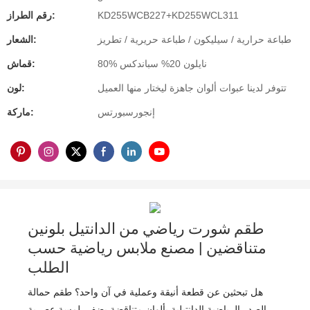
KD255WCB227+KD255WCL311
رقم الطراز:
طباعة حرارية / سيليكون / طباعة حريرية / تطريز
الشعار:
80% نايلون 20% سباندكس
قماش:
تتوفر لدينا عبوات ألوان جاهزة ليختار منها العميل
لون:
إنجورسبورتس
ماركة:
طقم شورت رياضي من الدانتيل بلونين
متناقضين | مصنع ملابس رياضية حسب
الطلب
هل تبحثين عن قطعة أنيقة وعملية في آن واحد؟ طقم حمالة
الصدر الرياضية الدانتيلية بألوان متناقضة يضفي لمسة عصرية