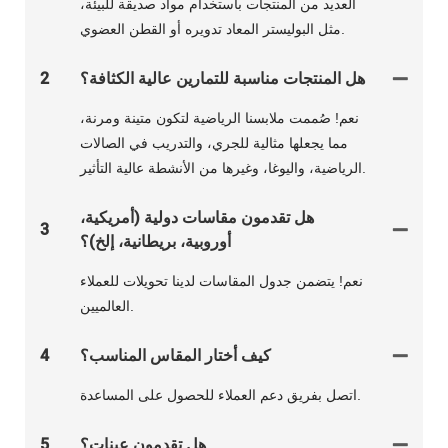
العديد من المنتجات باستخدام مواد صديقة للبيئة،
مثل البوليستر المعاد تدويره أو القطن العضوي.
هل المنتجات مناسبة للتمارين عالية الكثافة؟
2
نعم! صُممت ملابسنا الرياضية لتكون متينة ومرنة،
مما يجعلها مثالية للجري، والتدريب في الصالات
الرياضية، واليوغا، وغيرها من الأنشطة عالية التأثير.
هل تقدمون مقاسات دولية (أمريكية،
3
أوروبية، بريطانية، إلخ)؟
نعم! يتضمن جدول المقاسات لدينا تحويلات للعملاء
العالميين.
كيف أختار المقاس المناسب؟
4
اتصل بفريق دعم العملاء للحصول على المساعدة.
هل تقدمون عينات؟
5