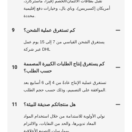
نقبل بطاقات الائتمان/الخصم (فيزا، ماستركارد،
أمريكان إكسبريس)، وباي بال، وخيارات دفع إقليمية
محددة.
كم تستغرق عملية الشحن؟
9
يستغرق الشحن القياسي من 7 إلى 15 يوم عمل
عبر شركة DHL
كم يستغرق إنتاج الطلبات الكبيرة المصممة
10
حسب الطلب؟
تستغرق عملية الإنتاج عادةً من 4 إلى 6 أسابيع بعد
الموافقة على التصميم، وذلك حسب حجم الطلب.
هل منتجاتكم صديقة للبيئة؟
11
نولي الأولوية للاستدامة من خلال استخدام المواد
المعاد تدويرها، والحد من النفايات، والالتزام
بممارسات التصنيع الأخلاقية.