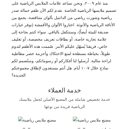
منذ عام ٢٠٠٩، ونحن نساعد علامات الملابس الرياضية على
تصميم ملابسها الرياضية الخاصة. نقدم لكم الآن طقم حمالة صدر
رياضية وشورت رياضي من الدانتيل بألوان متناقضة، يجمع بين
الأناقة الرياضية والأنوثة. اختاروا الألوان والأقمشة (نوفر خيارات
صديقة للبيئة أيضاً)، وسنتكفل بالباقي. سواء كنتم بحاجة إلى
علامة تجارية خاصة، أو بطاقات تعريف مخصصة، أو تغليف
خاص، فريقنا يُسهّل عليكم الأمر. صُممت هذه الأطقم لتدوم
طويلاً، بخياطة مسطحة لمنع الاحتكاك وأحزمة خصر مطاطية
لراحة مثالية. أرسلوا لنا أفكاركم أو رسوماتكم، وسنُصمم لكم
نماذج خلال ٧-١٠ أيام. هل أنتم مستعدون لإطلاق مجموعتكم
الجديدة؟
خدمة العملاء
خدمة تخصيص شاملة من المصنع الأصلي لجعل ملابسك
الرياضية فريدة من نوعها