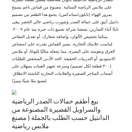
على ملابس الرياضة النسائية. مصنوع من قماش ناعم يسمح
بمرور الهواء (نايلون/سباندكس)، يجمع هذا الطقم بين تصميم
دانتيل أنيق على حمالة الصدر وشورت رياضي عالي الخصر يبقى
ثابتًا أثناء التمارين. بصفتنا شركة تصنيع ذات خبرة منذ عام ٢٠٠٩،
يمكننا تخصيص الألوان، وإضافة شعارك، أو تعديل المقاس
ليناسب علامتك التجارية. يتميز القماش بقدرته على امتصاص
العرق ونعومته على البشرة، مما يجعله مثاليًا لليوغا، أو ملابس
الاستوديو، أو التدريبات الخفيفة. الحد الأدنى المنخفض للطلبات
(٣٠٠ قطعة لكل تصميم) وسرعة تجهيز العينات يسهلان على
أصحاب المتاجر الصغيرة والعلامات التجارية الناشئة الانطلاق.
لنصنع معًا شيئًا مميزًا.
بيع أطقم حمالات الصدر الرياضية
والسراويل القصيرة المصنوعة من
الدانتيل حسب الطلب بالجملة | مصنع
ملابس رياضية