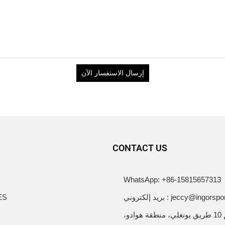
إرسال الاستفسار الآن
CONTACT US
WhatsApp: +86-15815657313
ني : jeccy@ingorsports.com
ES
رقم 10 طريق يونغلي، منطقة هوادو،