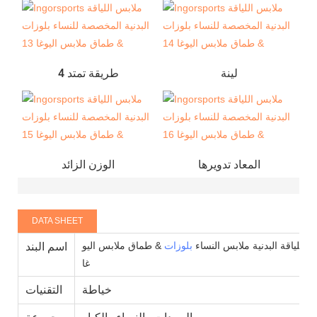
لينة
4 طريقة تمتد
المعاد تدويرها
الوزن الزائد
DATA SHEET
للياقة البدنية ملابس النساء
بلوزات
& طماق ملابس اليو
اسم البند
غا
خياطة
التقنيات