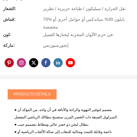
نقل الحرارة / سيليكون / طباعة حريرية / تطريز
الشعار:
70% نايلون 30% سباندكس أو حوامل أخرى أو
قماش:
مخصصة
في حزم الألوان المخزنة ليختارها العميل
لون:
إنجورسبورتس
ماركة:
PRODUCTS DETAILS
● مصمم لتوفير التهوية والراحة والأناقة في آن واحد، من المؤكد أن
السراويل الضيقة ذات الخصر المرن ستصبح بنطالك الرياضي المفضل.
● بنطال ليجن ذو خصر عالي ومطاط بتصميم جيب
● ناعمة وقابلة للتمدد ومثالية للذهاب إلى صالة الألعاب الرياضية أو