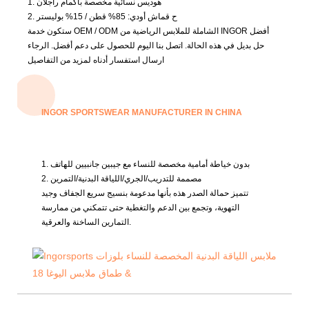
1. هوديس نسائية مخصصة بأكمام راجلان
2. ح
قماش أودي: 85% قطن / 15% بوليستر
ستكون خدمة OEM / ODM الشاملة للملابس الرياضية من INGOR أفضل
حل بديل في هذه الحالة.
اتصل بنا اليوم للحصول على دعم أفضل.
الرجاء
ارسال استفسار أدناه لمزيد من التفاصيل
INGOR SPORTSWEAR MANUFACTURER IN CHINA
1. بدون خياطة أمامية مخصصة للنساء مع جيبين جانبيين للهاتف
2. مصممة للتدريب/الجري/اللياقة البدنية/التمرين
تتميز حمالة الصدر هذه بأنها مدعومة بنسيج سريع الجفاف وجيد
التهوية، وتجمع بين الدعم والتغطية حتى تتمكني من ممارسة
التمارين الساخنة والعرقية.