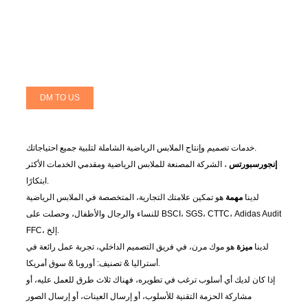
DM TO US
خدمات تصميم وإنتاج الملابس الرياضية الشاملة لتلبية جميع احتياجاتك.
إنجورسبورتس
، الشركة المصنعة للملابس الرياضية ومقدمي الخدمات الأكثر
ابتكارًا.
لدينا
مهمة
هو تمكين علامتك التجارية، المتخصصة في الملابس الرياضية
للنساء والرجال والأطفال، وحصلت على BSCI، SGS، CTTC، Adidas Audit
FFC، إلخ.
لدينا
ميزة
هو موك مرن، في فريق التصميم الداخلي، تجربة عمل رائعة في
أستراليا & تصنيف: أوروبا & سوق أمريكا.
إذا كان لديك أي أسلوب ترغب في تطويره، فهناك ثلاث طرق للعمل عليه، أو
مشاركة الحزمة التقنية للأسلوب، أو إرسال العينات، أو إرسال الصور