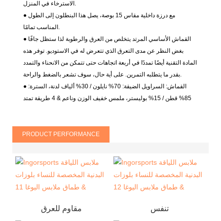
الاسترخاء في المنزل.
● مع درزة داخلية مقاس 15 بوصة، يصل هذا البنطلون إلى الطول
المناسب تمامًا.
● القماش الأساسي المرتد يتخلص من العرق والرطوبة لذا ستظل جافًا
بغض النظر عن مدى التعرق الذي تتعرض له في الاستوديو. توفر هذه
المادة التقنية أيضًا تمددًا في أربعة اتجاهات حتى تتمكن من الانحناء والتمدد
بقدر ما يتطلبه التمرين. على أية حال، سوف تشعر بالضغط والراحة.
● القماش: السراويل الضيقة: 70% نايلون / 30% ألياف لدنة، السترة:
85% قطن / 15% بوليستر، ملمس خفيف الوزن وناعم & 4 طريقة تمتد
PRODUCT PERFORMANCE
تنفس
مقاوم للعرق