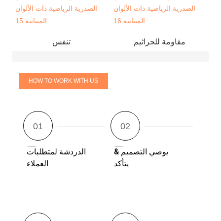
مقاومة للجراثيم
تنفس
HOW TO WORK WITH US
يوصي التصميم &
الدردشة لمتطلبات
يتأكد
العملاء