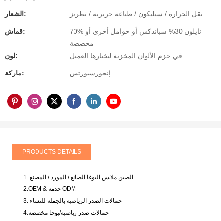
نقل الحرارة / سيليكون / طباعة حريرية / تطريز
الشعار:
70% نايلون 30% سباندكس أو حوامل أخرى أو
قماش:
مخصصة
في حزم الألوان المخزنة ليختارها العميل
لون:
إنجورسبورتس
ماركة:
PRODUCTS DETAILS
1. الصين ملابس اليوغا الصانع / المورد / المصنع
2.OEM & خدمة ODM
3. حمالات الصدر الرياضية بالجملة للنساء
4.حمالات صدر رياضية/يوجا مخصصة