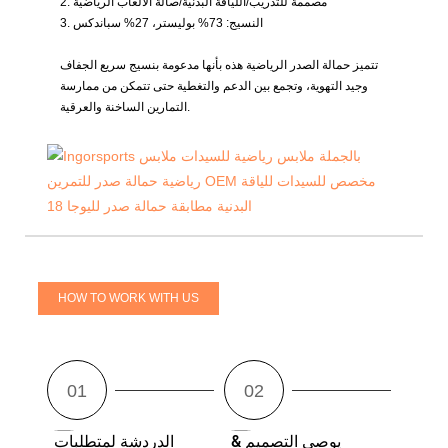
2. مصممة للتدريب/اللياقة البدنية/صالة الألعاب الرياضية
3. النسيج:
73% بوليستر، 27% سباندكس
تتميز حمالة الصدر الرياضية هذه بأنها مدعومة بنسيج سريع الجفاف
وجيد التهوية، وتجمع بين الدعم والتغطية حتى تتمكن من ممارسة
التمارين الساخنة والعرقية.
HOW TO WORK WITH US
يوصي التصميم &
الدردشة لمتطلبات