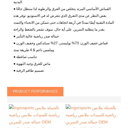
البدنية.
● القماش الأساسي المرتد يتخلص من العرق والرطوبة لذا ستظل جافًا
بغض النظر عن مدى التعرق الذي تتعرض له في الاستوديو. توفر هذه
المادة التقنية أيضًا تمددًا في أربعة اتجاهات حتى تتمكن من الانحناء والتمدد
بقدر ما يتطلبه التمرين. على أية حال، سوف تشعر بالضغط والراحة.
● حمالة صدر رياضية عالية التأثير
● قماش خفيف الوزن: 73% بوليستر، 27% سباندكس
وخفيف الوزن
وملمس ناعم & 4 طريقة تمتد
● تناسب ضاغطة
ماص للعرق وجيد التهوية
●
● تصميم طاقم الرقبة
PRODUCT PERFORMANCE