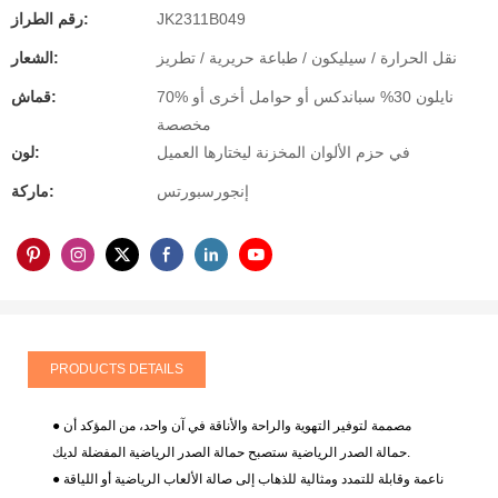
JK2311B049
رقم الطراز:
نقل الحرارة / سيليكون / طباعة حريرية / تطريز
الشعار:
70% نايلون 30% سباندكس أو حوامل أخرى أو
قماش:
مخصصة
في حزم الألوان المخزنة ليختارها العميل
لون:
إنجورسبورتس
ماركة:
PRODUCTS DETAILS
● مصممة لتوفير التهوية والراحة والأناقة في آن واحد، من المؤكد أن
حمالة الصدر الرياضية ستصبح حمالة الصدر الرياضية المفضلة لديك.
● ناعمة وقابلة للتمدد ومثالية للذهاب إلى صالة الألعاب الرياضية أو اللياقة