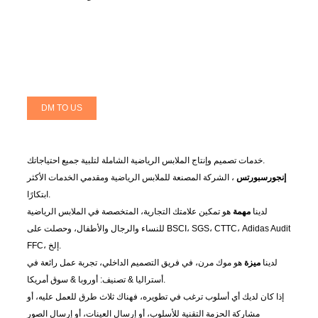
DM TO US
خدمات تصميم وإنتاج الملابس الرياضية الشاملة لتلبية جميع احتياجاتك.
إنجورسبورتس
، الشركة المصنعة للملابس الرياضية ومقدمي الخدمات الأكثر
ابتكارًا.
لدينا
مهمة
هو تمكين علامتك التجارية، المتخصصة في الملابس الرياضية
للنساء والرجال والأطفال، وحصلت على BSCI، SGS، CTTC، Adidas Audit
FFC، إلخ.
لدينا
ميزة
هو موك مرن، في فريق التصميم الداخلي، تجربة عمل رائعة في
أستراليا & تصنيف: أوروبا & سوق أمريكا.
إذا كان لديك أي أسلوب ترغب في تطويره، فهناك ثلاث طرق للعمل عليه، أو
مشاركة الحزمة التقنية للأسلوب، أو إرسال العينات، أو إرسال الصور