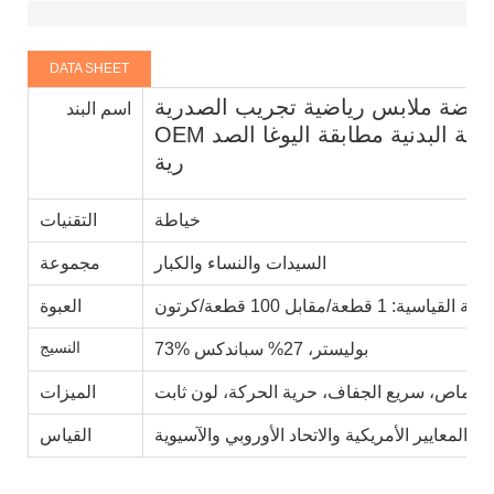
DATA SHEET
رياضة ملابس رياضية تجريب الصدرية
اسم البند
OEM مخصص المرأة اللياقة البدنية مطابقة اليوغا الصد
رية
خياطة
التقنيات
السيدات والنساء والكبار
مجموعة
 القياسية: 1 قطعة/مقابل 100 قطعة/كرتون
العبوة
النسيج
73% بوليستر، 27% سباندكس
ي، ماص، سريع الجفاف، حرية الحركة، لون ثابت
الميزات
القياس