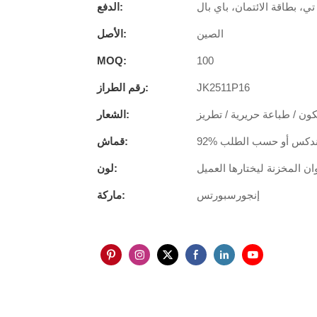
تي، بطاقة الائتمان، باي بال
الدفع:
الصين
الأصل:
MOQ:
100
JK2511P16
رقم الطراز:
كون / طباعة حريرية / تطريز
الشعار:
قماش:
ان المخزنة ليختارها العميل
لون:
إنجورسبورتس
ماركة: