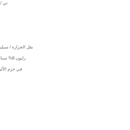
تي / 
نقل الحرارة / سيلي
92% رايون 8% سباندكس أو حسب الطلب
في حزم الألو