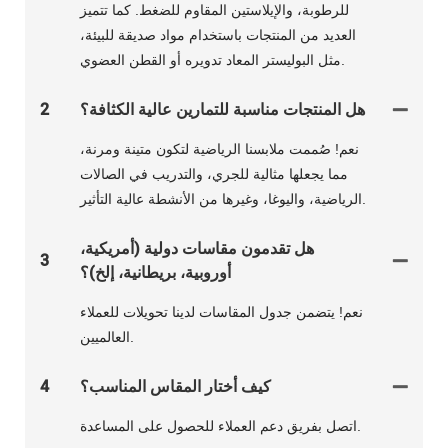
للرطوبة، والإيلاستين المقاوم للضغط. كما تتميز
العديد من المنتجات باستخدام مواد صديقة للبيئة،
مثل البوليستر المعاد تدويره أو القطن العضوي.
هل المنتجات مناسبة للتمارين عالية الكثافة؟
2
نعم! صُممت ملابسنا الرياضية لتكون متينة ومرنة،
مما يجعلها مثالية للجري، والتدريب في الصالات
الرياضية، واليوغا، وغيرها من الأنشطة عالية التأثير.
هل تقدمون مقاسات دولية (أمريكية،
3
أوروبية، بريطانية، إلخ)؟
نعم! يتضمن جدول المقاسات لدينا تحويلات للعملاء
العالميين.
كيف أختار المقاس المناسب؟
4
اتصل بفريق دعم العملاء للحصول على المساعدة.