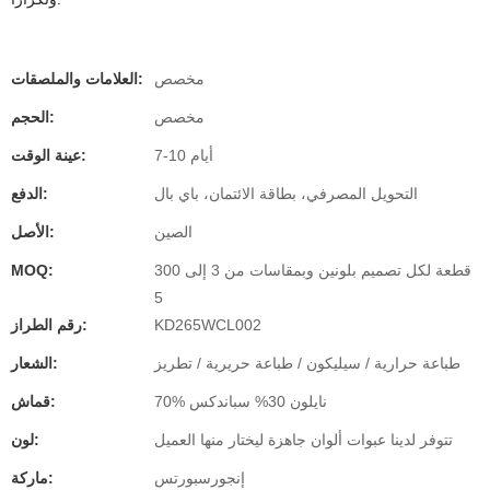
مخصص
العلامات والملصقات:
مخصص
الحجم:
7-10 أيام
عينة الوقت:
التحويل المصرفي، بطاقة الائتمان، باي بال
الدفع:
الصين
الأصل:
300 قطعة لكل تصميم بلونين وبمقاسات من 3 إلى
MOQ:
5
KD265WCL002
رقم الطراز:
طباعة حرارية / سيليكون / طباعة حريرية / تطريز
الشعار:
70% نايلون 30% سباندكس
قماش:
تتوفر لدينا عبوات ألوان جاهزة ليختار منها العميل
لون:
إنجورسبورتس
ماركة: