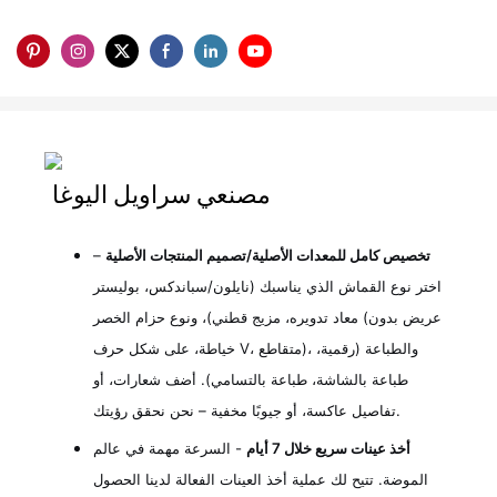
مصنعي سراويل اليوغا
تخصيص كامل للمعدات الأصلية/تصميم المنتجات الأصلية
–
اختر نوع القماش الذي يناسبك (نايلون/سباندكس، بوليستر
معاد تدويره، مزيج قطني)، ونوع حزام الخصر (عريض بدون
خياطة، على شكل حرف V، متقاطع)، والطباعة (رقمية،
طباعة بالشاشة، طباعة بالتسامي). أضف شعارات، أو
تفاصيل عاكسة، أو جيوبًا مخفية – نحن نحقق رؤيتك.
أخذ عينات سريع خلال 7 أيام
- السرعة مهمة في عالم
الموضة. تتيح لك عملية أخذ العينات الفعالة لدينا الحصول