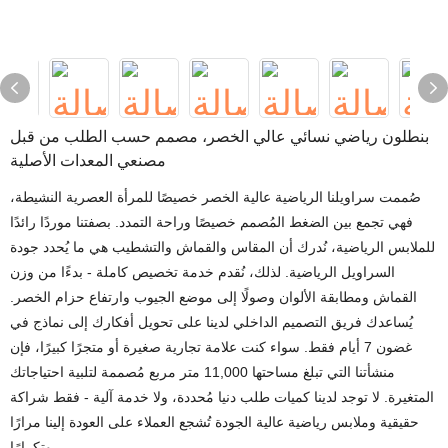
بنطلون رياضي نسائي عالي الخصر، مصمم حسب الطلب من قبل
مصنعي المعدات الأصلية
صُممت سراويلنا الرياضية عالية الخصر خصيصًا للمرأة العصرية النشيطة،
فهي تجمع بين الضغط المُصمم خصيصًا وراحة التمدد. بصفتنا موردًا رائدًا
للملابس الرياضية، نُدرك أن المقاس والقماش والتشطيب هي ما يُحدد جودة
السراويل الرياضية. لذلك، نُقدم خدمة تخصيص كاملة - بدءًا من وزن
القماش ومطابقة الألوان وصولًا إلى موضع الجيوب وارتفاع حزام الخصر.
يُساعدك فريق التصميم الداخلي لدينا على تحويل أفكارك إلى نماذج في
غضون 7 أيام فقط. سواء كنت علامة تجارية صغيرة أو متجرًا كبيرًا، فإن
منشأتنا التي تبلغ مساحتها 11,000 متر مربع مُصممة لتلبية احتياجاتك
المتغيرة. لا توجد لدينا كميات طلب دنيا مُحددة، ولا خدمة آلية - فقط شراكة
حقيقية وملابس رياضية عالية الجودة تُشجع العملاء على العودة إلينا مرارًا
وتكرارًا.