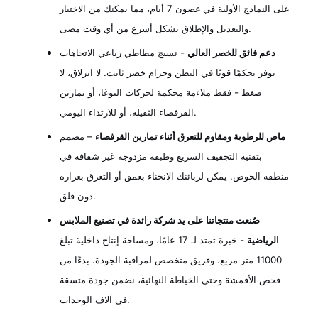
على النماذج الأولية في غضون 7 أيام، مما يمكنك من الاختبار
والتعديل والإطلاق بشكل أسرع من أي وقت مضى.
دعم فائق للخصر العالي
- نسيج مطاطي رباعي الاتجاهات
يوفر تحكمًا قويًا في البطن وحزام خصر ثابت. لا انزلاق، لا
ضغط - فقط ملاءمة محكمة لحركات اليوغا، أو تمارين
القرفصاء الثقيلة، أو للارتداء اليومي.
ماص للرطوبة ومقاوم للتعرق أثناء تمارين القرفصاء
– مصمم
بتقنية التجفيف السريع وطبقة مزدوجة غير شفافة في
منطقة الحوض. يمكن لزبائنك الانحناء بعمق أو التعرق بغزارة
دون قلق.
صُنعت منتجاتنا على يد شركة رائدة في تصنيع الملابس
الرياضية
- خبرة تمتد لـ 17 عامًا، ومساحة إنتاج داخلية تبلغ
11000 متر مربع، وفريق متخصص لمراقبة الجودة. بدءًا من
فحص الأقمشة وحتى الخياطة النهائية، نضمن جودة متسقة
في آلاف الوحدات.